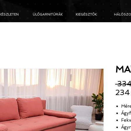
KÉSZLETEN
ÜLŐGARNITÚRÁK
KIEGÉSZTŐK
HÁLÓSZO
MAX
 334
234
Mére
Ágyf
Fekv
Ágy