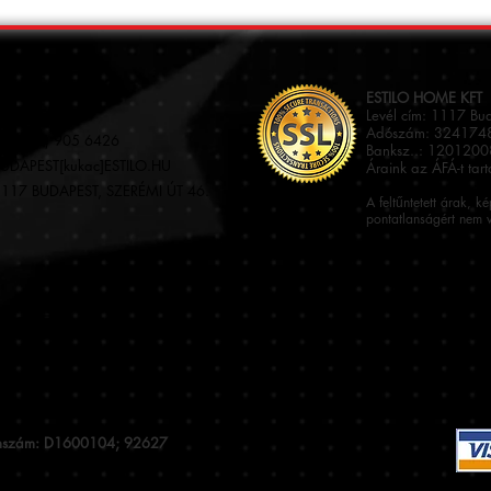
KAPCSOLAT
ESTILO HOME KFT
Levél cím: 1117 Bu
Adószám: 3241748
36 (70) 905 6426
Banksz..: 120120
UDAPEST[kukac]ESTILO.HU
Áraink az ÁFÁ-t tar
117 BUDAPEST, SZERÉMI ÚT 46.
A feltűntetett árak, k
pontatlanságért nem v
stromszám: D1600104; 92627