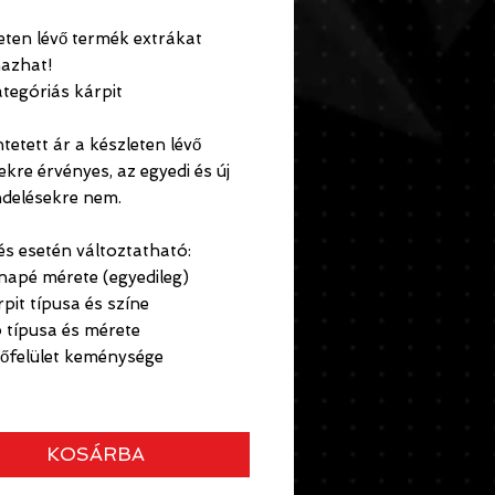
eten lévő termék extrákat
mazhat!
kategóriás kárpit
ntetett ár a készleten lévő
kre érvényes, az egyedi és új
delésekre nem.
s esetén változtatható:
napé mérete (egyedileg)
rpit típusa és színe
b típusa és mérete
lőfelület keménysége
KOSÁRBA