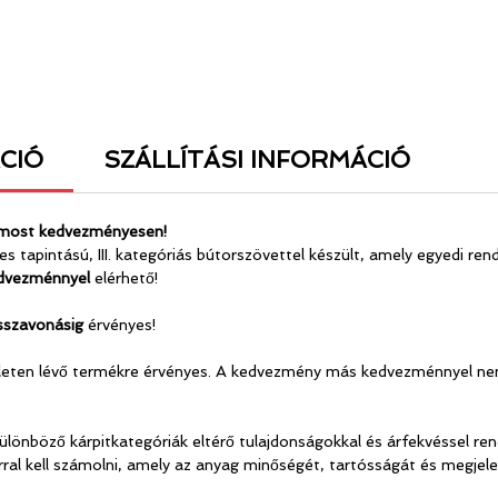
CIÓ
SZÁLLÍTÁSI INFORMÁCIÓ
– most kedvezményesen!
s tapintású, III. kategóriás bútorszövettel készült, amely egyedi ren
dvezménnyel
elérhető!
isszavonásig
érvényes!
észleten lévő termékre érvényes. A kedvezmény más kedvezménnyel n
különböző kárpitkategóriák eltérő tulajdonságokkal és árfekvéssel r
rral kell számolni, amely az anyag minőségét, tartósságát és megjele