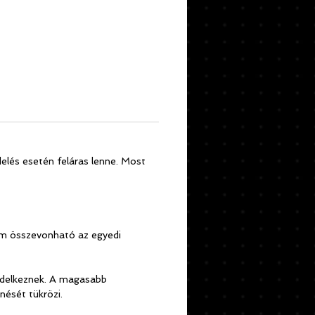
delés esetén feláras lenne. Most
em összevonható az egyedi
endelkeznek. A magasabb
nését tükrözi.