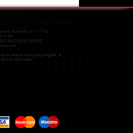
dapest, Budafoki út 111-113.
1-2-43
08-01944106-00100000
talmazzák
épek és leírások tájékoztató jellegűek. A
állalunk felelősséget.