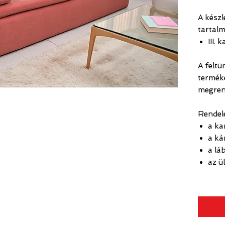
A készl
tartal
III. 
A feltü
terméke
megren
Rendelé
a ka
a ká
a lá
az ü