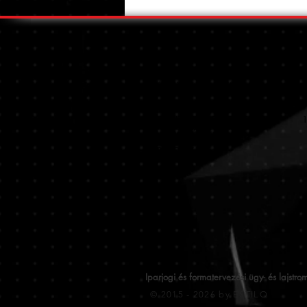
SEGÍTÜNK
SZÁLLÍTÁS ÉS SZERELÉS
+
KÉSZLET
B
FIZETÉSI LEHETŐSÉGEK
1
GYAKORI KÉRDÉSEK
KAPCSOLAT
Iparjogi és formatervezési ügy- és laj
© 2015 - 2026 by ESTILO