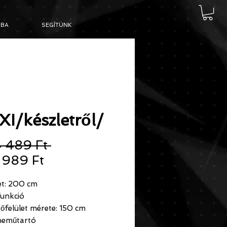
BA
SEGÍTÜNK
I/készletről/
Szokásos
 489 Ft 
Akciós
ár
 989 Ft
ár
t: 200 cm
unkció
őfelület mérete: 150 cm
neműtartó