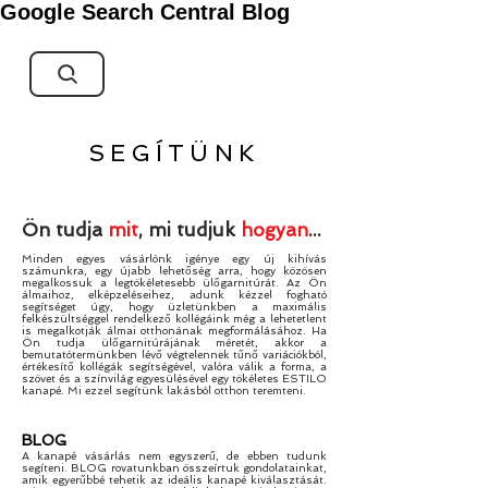
Google Search Central Blog
SEGÍTÜNK
Ön tudja
mit
, mi tudjuk
hogyan
...
Minden egyes vásárlónk igénye egy új kihívás
számunkra, egy újabb lehetőség arra, hogy közösen
megalkossuk a legtökéletesebb ülőgarnitúrát. Az Ön
álmaihoz, elképzeléseihez, adunk kézzel fogható
segítséget úgy, hogy üzletünkben a maximális
felkészültséggel rendelkező kollégáink még a lehetetlent
is megalkotják álmai otthonának megformálásához. Ha
Ön tudja ülőgarnitúrájának méretét, akkor a
bemutatótermünkben lévő végtelennek tűnő variációkból,
értékesítő kollégák segítségével, valóra válik a forma, a
szövet és a színvilág egyesülésével egy tökéletes ESTILO
kanapé. Mi ezzel segítünk lakásból otthon teremteni.
BLOG
A kanapé vásárlás nem egyszerű, de ebben tudunk
segíteni. BLOG rovatunkban összeírtuk gondolatainkat,
amik egyerűbbé tehetik az ideális kanapé kiválasztását.