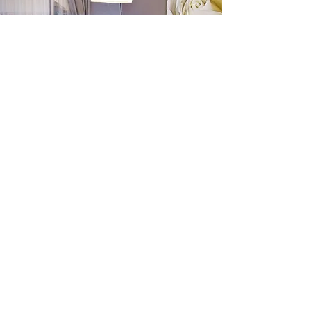
Tovább
BEMUTATÓTEREM
Ha Ön tudja ülőgarnitúrájának méretét, akkor a
bemutatótermünkben lévő végtelennek tűnő variációkból,
értékesítő kollégák segítségével, valóra válik a forma, a
szövet és a színvilág egyesülésével egy tökéletes ESTILO
kanapé. Mi ezzel segítünk lakásból otthon teremteni.