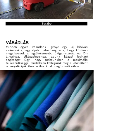
Tovább
VÁSÁRLÁS
Minden egyes vásárlónk igénye egy új kihívás
számunkra, egy újabb lehetőség arra, hogy közösen
megalkossuk a legtökéletesebb ülőgarnitúrát. Az Ön
álmaihoz, elképzeléseihez, adunk kézzel fogható
segítséget úgy, hogy üzletünkben a maximális
felkészültséggel rendelkező kollégáink még a lehetetlent
is megalkotják álmai otthonának megformálásához.