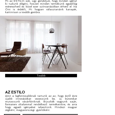
Mi az ESTILO-sok, úgy gondoljuk, hogy minden igényt
ki tudunk elégíni, hoszen minden termékünk egyedileg
méretezhető és közel ezer színvariációban érhető el. Ha
Önt is érdekli, Mi hogyan választanánk kanapét,
kattintson a tovább gombra.
Tovább
AZ ESTILO
Amit a legfontosabbnak tartunk az az, hogy évről évre
újabb innovációkat vezessünk be, új bútorokat
mutassunk vásárlóinknak. Büszkék vagyunk saját,
formaterv oltalommal rendelkező termékeinkre, és arra
hogy egyedi igényeket teljesítünk. Mindezt magyar
cégként, magyarországi gyártóként.