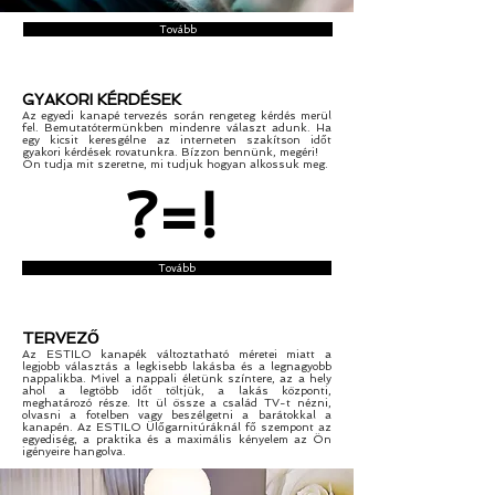
Tovább
GYAKORI KÉRDÉSEK
Az egyedi kanapé tervezés során rengeteg kérdés merül
fel. Bemutatótermünkben mindenre választ adunk. Ha
egy kicsit keresgélne az interneten szakítson időt
gyakori kérdések rovatunkra. Bízzon bennünk, megéri!
Ön tudja mit szeretne, mi tudjuk hogyan alkossuk meg.
?=!
Tovább
TERVEZŐ
Az ESTILO kanapék változtatható méretei miatt a
legjobb választás a legkisebb lakásba és a legnagyobb
nappalikba. Mivel a nappali életünk színtere, az a hely
ahol a legtöbb időt töltjük, a lakás központi,
meghatározó része. Itt ül össze a család TV-t nézni,
olvasni a fotelben vagy beszélgetni a barátokkal a
kanapén. Az ESTILO Ülőgarnitúráknál fő szempont az
egyediség, a praktika és a maximális kényelem az Ön
igényeire hangolva.