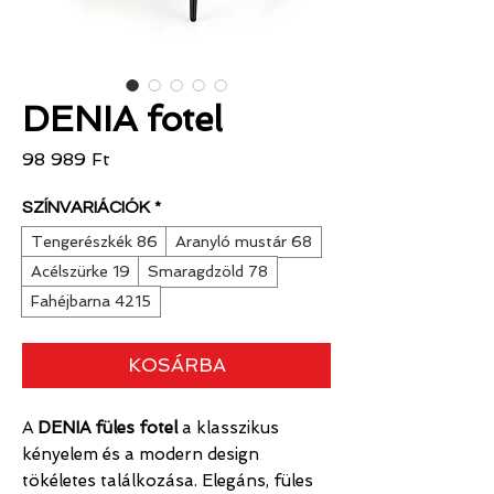
DENIA fotel
Ár
98 989 Ft
SZÍNVARIÁCIÓK
*
Tengerészkék 86
Aranyló mustár 68
Acélszürke 19
Smaragdzöld 78
Fahéjbarna 4215
KOSÁRBA
A
DENIA füles fotel
a klasszikus
kényelem és a modern design
tökéletes találkozása. Elegáns, füles