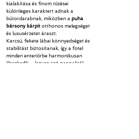
kialakítása és finom tűzései
különleges karaktert adnak a
bútordarabnak, miközben a
puha
bársony kárpit
otthonos melegséget
és luxusérzetet áraszt.
Karcsú, fekete lábai könnyedséget és
stabilitást biztosítanak, így a fotel
minden enteriőrbe harmonikusan
illeszkedik – legyen szó nappaliról,
hálószobáról vagy akár irodáról.
A DENIA fotel
több színben is
elérhető
, így könnyedén megtalálhatja
azt az árnyalatot, amely tökéletesen
illik otthonába.
SEGÍTÜNK
KAPCSOLAT
SZÁLLÍTÁS ÉS SZERELÉS
+36 (70) 905 6426
KÉSZLET
BUDAPEST[kukac]ESTILO.HU
FIZETÉSI LEHETŐSÉGEK