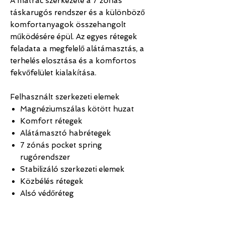
A matrac szerkezete a 7 zónás
táskarugós rendszer és a különböző
komfortanyagok összehangolt
működésére épül. Az egyes rétegek
feladata a megfelelő alátámasztás, a
terhelés elosztása és a komfortos
fekvőfelület kialakítása.
Felhasznált szerkezeti elemek
Magnéziumszálas kötött huzat
Komfort rétegek
Alátámasztó habrétegek
7 zónás pocket spring
rugórendszer
Stabilizáló szerkezeti elemek
Közbélés rétegek
Alsó védőréteg
Teljes matracmagasság:
31 cm