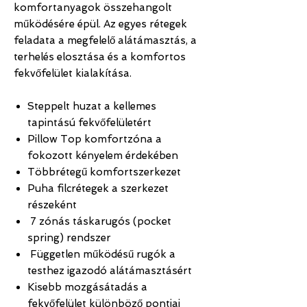
komfortanyagok összehangolt
működésére épül. Az egyes rétegek
feladata a megfelelő alátámasztás, a
terhelés elosztása és a komfortos
fekvőfelület kialakítása.
Steppelt huzat a kellemes
tapintású fekvőfelületért
Pillow Top komfortzóna a
fokozott kényelem érdekében
Többrétegű komfortszerkezet
Puha filcrétegek a szerkezet
részeként
7 zónás táskarugós (pocket
spring) rendszer
Független működésű rugók a
testhez igazodó alátámasztásért
Kisebb mozgásátadás a
fekvőfelület különböző pontjai