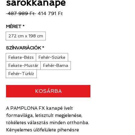
sarokkanapé
Szokásos
Akciós
 487 989 Ft 
414 791 Ft
ár
ár
MÉRET
*
272 cm x 198 cm
SZÍNVARIÁCIÓK
*
Fekete-Bézs
Fehér-Szürke
Fekete-Mustár
Fehér-Barna
Fehér-Türkíz
KOSÁRBA
A PAMPLONA FX kanapé ívelt
formavilága, letisztult megjelenése,
tökéletes választás minden otthonba.
Kényelemes ülőfelülete pihenésre