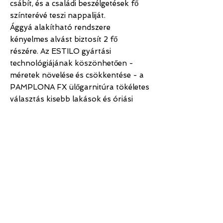
csábít, és a családi beszélgetések fő
színterévé teszi nappaliját.
Ággyá alakítható rendszere
kényelmes alvást biztosít 2 fő
részére. Az ESTILO gyártási
technológiájának köszönhetően -
méretek növelése és csökkentése - a
PAMPLONA FX ülőgarnitúra tökéletes
választás kisebb lakások és óriási
nappalikkal rendelkező otthonok
számára.
TERMÉKINFORMÁCIÓ
Termék leírás:
• egyedi méretben rendelhető
• 800 féle szín és anyagválaszték
SEGÍTÜNK
KAPCSOLAT
• balos - jobbos szerelhetőséggel
SZÁLLÍTÁS ÉS SZERELÉS
+36 (70) 905 6426
• rendelhető praktikus, óriási tároló rész
KÉSZLET
BUDAPEST[kukac]ESTILO.HU