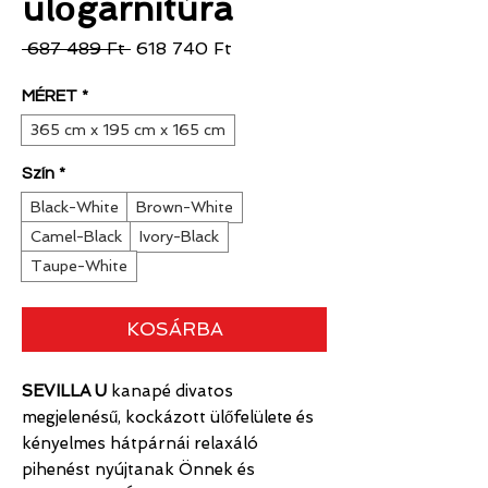
ülőgarnitúra
Szokásos
Akciós
 687 489 Ft 
618 740 Ft
ár
ár
MÉRET
*
365 cm x 195 cm x 165 cm
Szín
*
Black-White
Brown-White
Camel-Black
Ivory-Black
Taupe-White
KOSÁRBA
SEVILLA U
kanapé divatos
megjelenésű, kockázott ülőfelülete és
kényelmes hátpárnái relaxáló
pihenést nyújtanak Önnek és