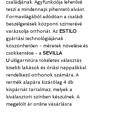
családjának. Ágyfunkciója lehetővé
teszi a mindennapi pihentető alvást.
Formavilágából adódóan a családi
beszélgetések központi szinterévé
varázsolja otthonát. Az
ESTILO
gyártási technológiájának
köszönhetően - méretek növelése és
csökkentése - a
SEVILLA
U
ülőgarnitúra tökéletes választás
kisebb lakások és óriási nappalikkal
rendelkező otthonok számára. A
termék alapára kizárólag 4 db
kispárnát tartalmaz, melyek a
kiválasztott színben készülnek. A
megjelölt ár online vásárlásra
vonatkozik.
TERMÉKINFORMÁCIÓ