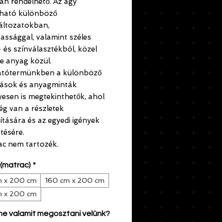
an rendelhető. Az ágy
tható különböző
áltozatokban,
ssággal, valamint széles
 és színválasztékból, közel
le anyag közül.
tótermünkben a különböző
ítások és anyagminták
esen is megtekinthetők, ahol
ég van a részletek
tására és az egyedi igények
tésére.
ac nem tartozék.
(matrac)
*
m x 200 cm
160 cm x 200 cm
m x 200 cm
ne valamit megosztani velünk?