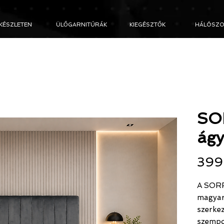
KÉSZLETEN
ÜLŐGARNITÚRÁK
KIEGÉSZTŐK
HÁLÓSZO
SO
ágy
399
A SORR
magyar
szerkez
szempo