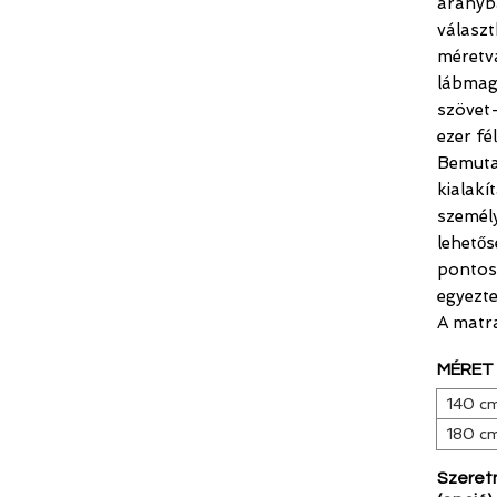
arányb
válasz
méretv
lábmaga
szövet-
ezer fé
Bemuta
kialak
személy
lehetős
pontosí
egyezte
A matr
MÉRET 
140 c
180 c
Szeret