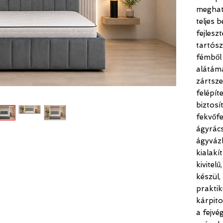
meghat
teljes 
fejlesz
tartósz
fémből 
alátáma
zártsz
felépít
biztosít
fekvőfe
ágyrács
ágyvázb
kialakí
kivitel
készül,
praktik
kárpito
a fejvé