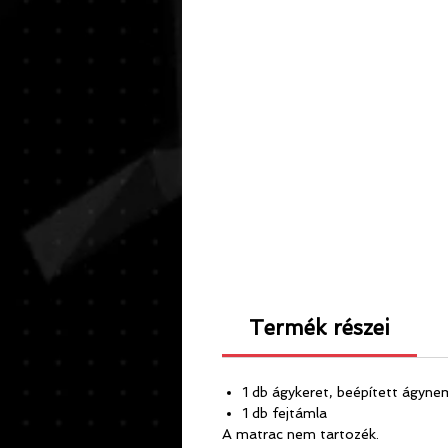
Termék részei
1 db ágykeret, beépített ágyne
1 db fejtámla
A matrac nem tartozék.