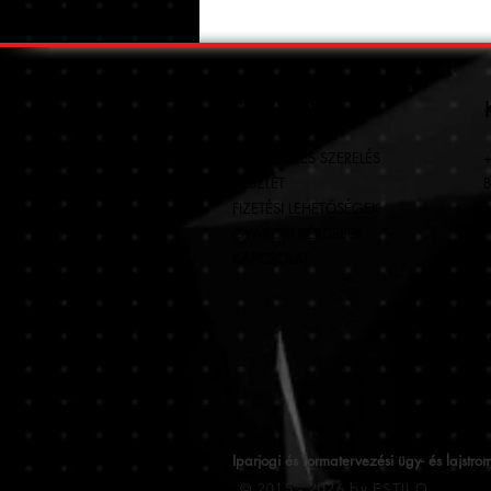
SEGÍTÜNK
SZÁLLÍTÁS ÉS SZERELÉS
+
KÉSZLET
B
FIZETÉSI LEHETŐSÉGEK
1
GYAKORI KÉRDÉSEK
KAPCSOLAT
Iparjogi és formatervezési ügy- és laj
© 2015 - 2026 by ESTILO