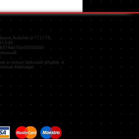
dapest, Budafoki út 111-113.
1-2-43
08-01944106-00100000
talmazzák
épek és leírások tájékoztató jellegűek. A
állalunk felelősséget.