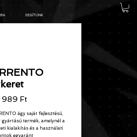
BA
SEGÍTÜNK
RRENTO
keret
Ár
 989 Ft
ENTO ágy saját fejlesztésű,
 gyártású termék, amelynél a
eti kialakítás és a használati
ntok egyaránt