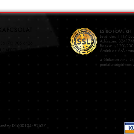
KAPCSOLAT
ESTILO HOME KFT
Levél cím: 1117 Bu
Adószám: 3241748
36 (70) 905 6426
Banksz..: 120120
UDAPEST[kukac]ESTILO.HU
Áraink az ÁFÁ-t tar
117 BUDAPEST, SZERÉMI ÚT 46.
A feltűntetett árak, k
pontatlanságért nem v
stromszám: D1600104; 92627