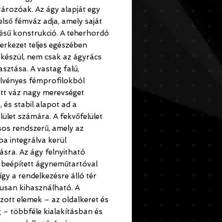
ározóak. Az ágy alapját egy
belső fémváz adja, amely saját
tésű konstrukció. A teherhordó
erkezet teljes egészében
készül, nem csak az ágyrács
sztása. A vastag falú,
elvényes fémprofilokból
ett váz nagy merevséget
, és stabil alapot ad a
lület számára. A fekvőfelület
os rendszerű, amely az
a integrálva kerül
tásra. Az ágy felnyitható
ű, beépített ágyneműtartóval
 így a rendelkezésre álló tér
usan kihasználható. A
zott elemek – az oldalkeret és
g – többféle kialakításban és