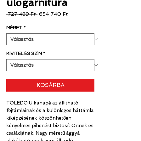
ülőgarnitúra
Szokásos
Akciós
 727 489 Ft 
654 740 Ft
ár
ár
MÉRET
*
KIVITEL ÉS SZÍN
*
KOSÁRBA
TOLEDO U kanapé az állítható
fejtámláinak és a különleges háttámla
kiképzésének köszönhetően
kényelmes pihenést biztosít Önnek és
családjának. Nagy méretű ággyá
alakítható rendszere állandó