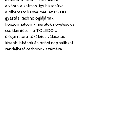
alvásra alkalmas, így biztosítva
a pihentető kényelmet. Az ESTILO
gyártási technológiájának
köszönhetően - méretek növelése és
csökkentése - a TOLEDO U
ülőgarnitúra tökéletes választás
kisebb lakások és óriási nappalikkal
rendelkező otthonok számára.
TERMÉKINFORMÁCIÓ
Termék leírás:
MIÉRT ESTILO
• egyedi méretben rendelhető
KANAPÉT?
• 800 féle szín és anyagválaszték
• balos - jobbos szerelhetőséggel
• rendelhető praktikus, óriási tároló rész
Tárolás
• fokozatmentesen állítható fejtámla
Az ülőgarnitúrába rendelhető rejtett
• ágyfunkció
ágyneműtartós kialakítás lehetővé teszi a
SEGÍTÜNK
KAPCSOLAT
• állandó alvásra is alkalmas DOBLES-
kényelmes pakolást, tárolást. Így