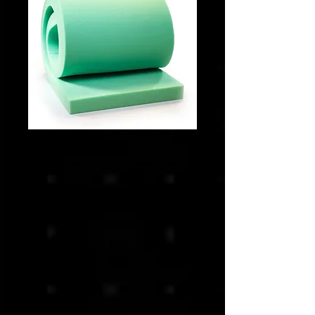
Az ülőgarnitúrák legfontosabb kényelmi összetevője a
habszivacs. A habokat sűrűség, illetve hozzáadott tulajdonság
alapján különböztetjük meg.
Kanapénk az egyik
legkomfortosabb habszivacs fajtát tudhatják magukénak, a
köbméterenként 35 kg-os, nagy rugalmasságú R3550.