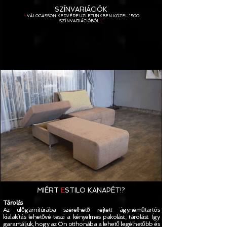
SZÍNVARIÁCIÓK
-
VÁLOGASSON KEDVÉRE ÜZLETÜNKBEN KÖZEL 1500
SZÍNVARIÁCIÓBÓL
-
MIÉRT
E
STILO KANAPÉT!?
Tárolás
Az ülőgarnitúrába szerelhető rejtett ágyneműtartós
kialakítás lehetővé teszi a kényelmes pakolást, tárolást. Így
garantáljuk, hogy az Ön otthonába a lehető legélhetőbb és