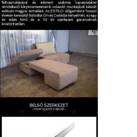
felhasználásával és elismert szakmai tapasztalattal
rendelkező kárpitosmestereink odaadó munkájával készült
exkluzív magyar termékek. Az ESTILO ülőgarnitúra hosszú
éveken keresztül biztosítja Ön és Családja kényelmét, az egy
év teljes körű és a 10 év szerkezeti garanciának
köszönhetően.
BELSŐ SZERKEZET
-
MERT SZÁMÍT A BELSŐ
-