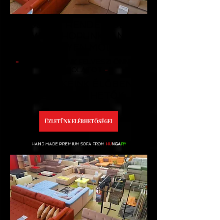
ADJA LE RENDELÉSÉT
WEBSHOPUNKBAN,
BÁRMILYEN MÓDON
-
MUNKATÁRUNK FELVESZI ÖNNEL A
KAPCSOLATOT
-
TERMÉKEINK ÉLŐBEN
MEGTEKINTHETŐK:
ÜZLETÜNK ELÉRHETŐSÉGEI
HAND MADE PREMIUM SOFA FROM
HU
NGA
RY