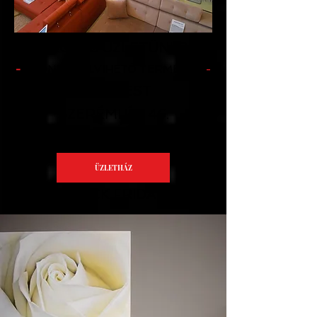
KIZÁRÓLAG ÜZLETÜNKBEN
-
AZONNAL ELVIHETŐ TERMÉKEK
-
BUDAPEST
SZERÉMI ÚT 46.
1117
ÜZLETHÁZ
BLACK FRIDAY