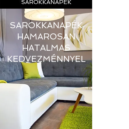
SAROKKANAPÉK
SAROKKANAPÉK
HAMAROSAN
HATALMAS
KEDVEZMÉNNYEL