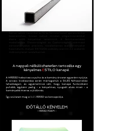
Bátran adjuk nevünket és 10 év fémszerkezeti garanciánkat
bútorainkhoz, hiszen tudjuk minden ülőgarnitúránkkal
életre szóló kényelmet teremtünk. A fémmerevítéses
modellekhez Olaszországból és Csehországból származó
zártszelvényeket, precíziós, rozsdamentes acélszelvényeket
használunk, melyek EN 10204 szabvány szerinti 2.2 szakértői
műbizonylattal rendelkeznek.
A nappali nélkülözhetetlen tartozéka egy
kényelmes
E
STILO kanapé.
A HR3550 habszivacs a puha és a kemény érzetet egyaránt nyújtja.
A szivacs kiválasztása során mérlegeltük a SILES felhasználási
lehetőségeit, és egyértelmivé vált, hogy kanapé funkcióként
puhább, ágyként pedig - a kényelmes, nyugodt alvás miatt - a
keményebb matrac a jó döntés.
Így született meg a
SILES
R3550-es koncepciója.
IDŐTÁLLÓ KÉNYELEM
-
R3550 FOAM
-