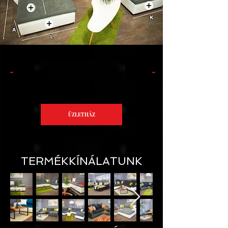
EGYEDI MÉRETEK?
-
AZONNALI, INGYENES ÁRAJÁNLAT
-
ÜZLETÜNKBEN
ÜZLETHÁZ
VÁLTOZATLAN GYÁRTÁSI IDŐVEL
TERMÉKKÍNÁLATUNK