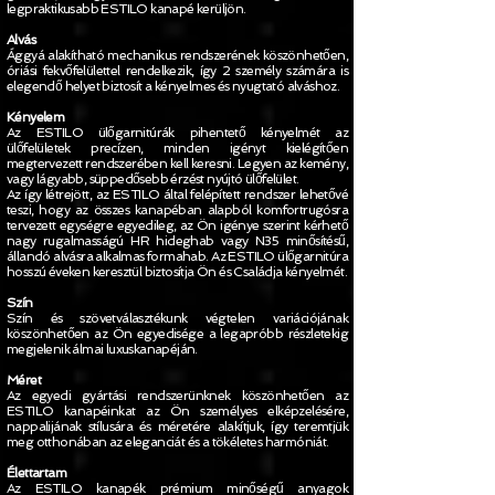
legpraktikusabb ESTILO kanapé kerüljön.
Alvás
Ággyá alakítható mechanikus rendszerének köszönhetően,
óriási fekvőfelülettel rendelkezik, így 2 személy számára is
elegendő helyet biztosít a kényelmes és nyugtató alváshoz.
Kényelem
Az ESTILO ülőgarnitúrák pihentető kényelmét az
ülőfelületek precízen, minden igényt kielégítően
megtervezett rendszerében kell keresni. Legyen az kemény,
vagy lágyabb, süppedősebb érzést nyújtó ülőfelület.
Az így létrejött, az ESTILO által felépített rendszer lehetővé
teszi, hogy az összes kanapéban alapból komfortrugósra
tervezett egységre egyedileg, az Ön igénye szerint kérhető
nagy rugalmasságú HR hideghab vagy N35 minősítésű,
állandó alvásra alkalmas formahab. Az ESTILO ülőgarnitúra
hosszú éveken keresztül biztosítja Ön és Családja kényelmét.
Szín
Szín és szövetválasztékunk végtelen variációjának
köszönhetően az Ön egyedisége a legapróbb részletekig
megjelenik álmai luxuskanapéján.
Méret
Az egyedi gyártási rendszerünknek köszönhetően az
ESTILO kanapéinkat az Ön személyes elképzelésére,
nappalijának stílusára és méretére alakítjuk, így teremtjük
meg otthonában az eleganciát és a tökéletes harmóniát.
Élettartam
Az ESTILO kanapék prémium minőségű anyagok