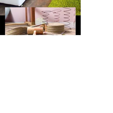
KÉZZEL KÉSZÜLT
-
EGYEDI ÜLŐGARNITÚRÁK
-
BEMUTATÓTEREM
INGYENES TERVEZÉS
MAGYA
RORSZ
ÁGON
GYÁRTVA
ÜLŐGARNITÚRÁK