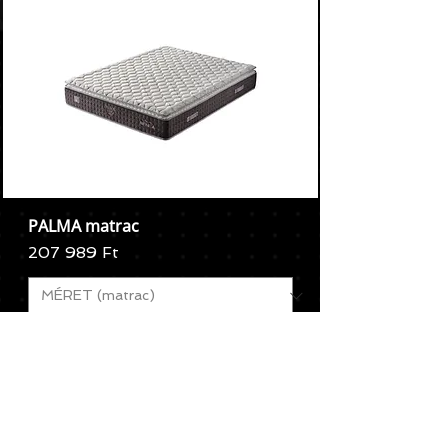
PALMA matrac
Ár
207 989 Ft