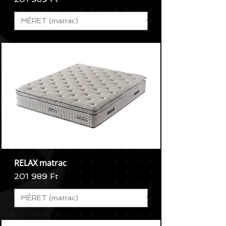
RELAX matrac
Ár
201 989 Ft