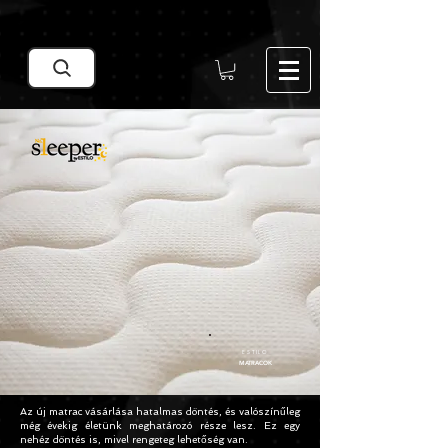
Google Search Central Blog
ESTILO
MATRACOK
Az új matrac vásárlása hatalmas döntés, és valószínűleg
még évekig életünk meghatározó része lesz. Ez egy
nehéz döntés is, mivel rengeteg lehetőség van.