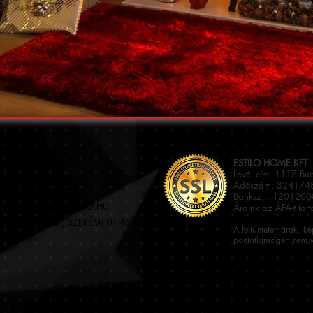
KAPCSOLAT
ESTILO HOME KFT
Levél cím: 1117 Bu
Adószám: 3241748
36 (70) 905 6426
Banksz..: 120120
UDAPEST[kukac]ESTILO.HU
Áraink az ÁFÁ-t tar
117 BUDAPEST, SZERÉMI ÚT 46.
A feltűntetett árak, k
pontatlanságért nem v