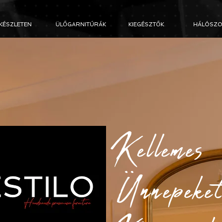
KÉSZLETEN
ÜLŐGARNITÚRÁK
KIEGÉSZTŐK
HÁLÓSZO
Kellemes
Ünnepeke