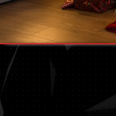
SEGÍTÜNK
SZÁLLÍTÁS ÉS SZERELÉS
+
KÉSZLET
B
FIZETÉSI LEHETŐSÉGEK
1
GYAKORI KÉRDÉSEK
KAPCSOLAT