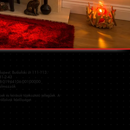
dapest, Budafoki út 111-113.
1-2-43
08-01944106-00100000
talmazzák
épek és leírások tájékoztató jellegűek. A
állalunk felelősséget.