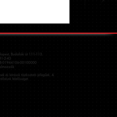
dapest, Budafoki út 111-113.
1-2-43
08-01944106-00100000
talmazzák
épek és leírások tájékoztató jellegűek. A
állalunk felelősséget.