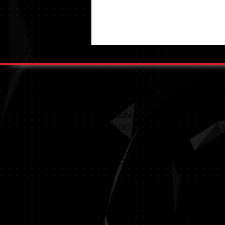
SEGÍTÜNK
SZÁLLÍTÁS ÉS SZERELÉS
+
KÉSZLET
B
FIZETÉSI LEHETŐSÉGEK
1
GYAKORI KÉRDÉSEK
KAPCSOLAT