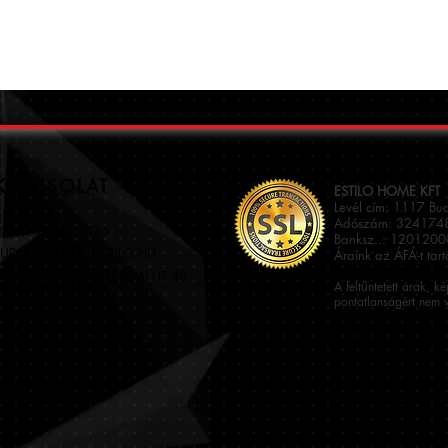
KAPCSOLAT
ESTILO HOME KFT
Levél cím: 1117 Bu
Adószám: 3241748
36 (70) 905 6426
Banksz..: 120120
UDAPEST[kukac]ESTILO.HU
Áraink az ÁFÁ-t tar
117 BUDAPEST, SZERÉMI ÚT 46.
A feltűntetett árak, k
pontatlanságért nem v