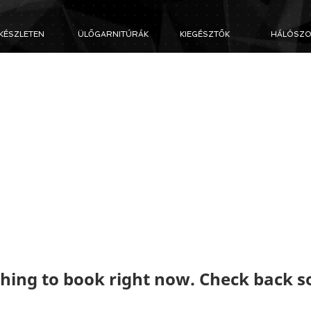
KÉSZLETEN
ÜLŐGARNITÚRÁK
KIEGÉSZTŐK
HÁLÓSZO
hing to book right now. Check back s