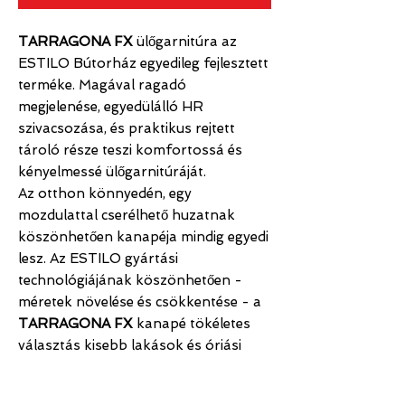
TARRAGONA FX
ülőgarnitúra az
ESTILO Bútorház egyedileg fejlesztett
terméke. Magával ragadó
megjelenése, egyedülálló HR
szivacsozása, és praktikus rejtett
tároló része teszi komfortossá és
kényelmessé ülőgarnitúráját.
Az otthon könnyedén, egy
mozdulattal cserélhető huzatnak
köszönhetően kanapéja mindig egyedi
lesz. Az ESTILO gyártási
technológiájának köszönhetően -
méretek növelése és csökkentése - a
TARRAGONA FX
kanapé tökéletes
választás kisebb lakások és óriási
nappalikkal rendelkező otthonok
számára.