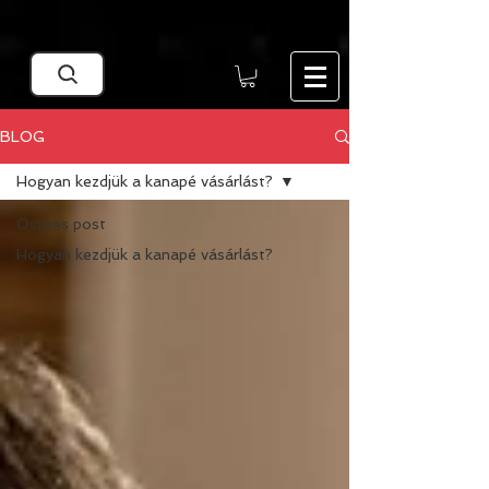
Google Search Central Blog
BLOG
Hogyan kezdjük a kanapé vásárlást?
Összes post
Hogyan kezdjük a kanapé vásárlást?